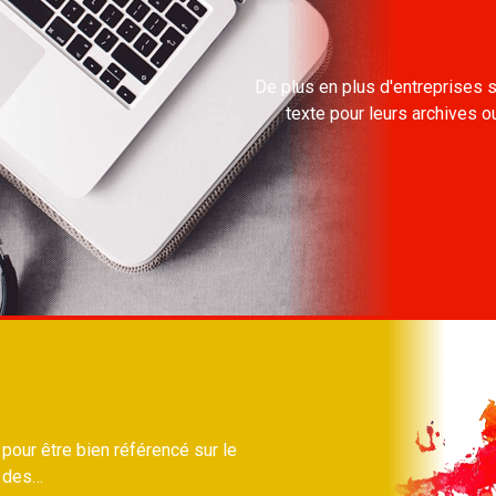
De plus en plus d'entreprises s
texte pour leurs archives ou
 pour être bien référencé sur le
% des…