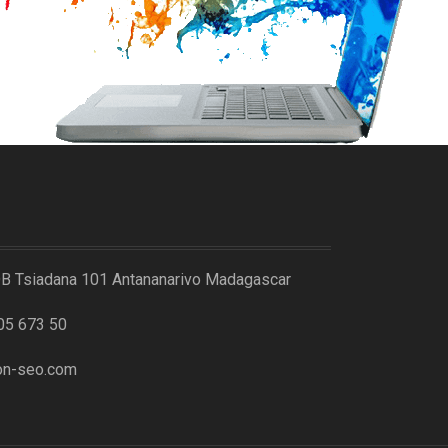
DB Tsiadana 101 Antananarivo Madagascar
05 673 50
on-seo.com