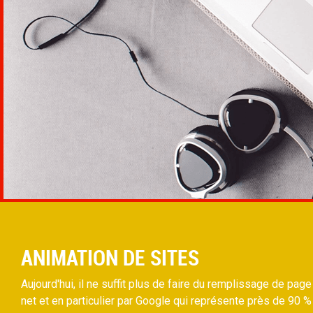
ANIMATION DE SITES
Aujourd'hui, il ne suffit plus de faire du remplissage de page
net et en particulier par Google qui représente près de 90 