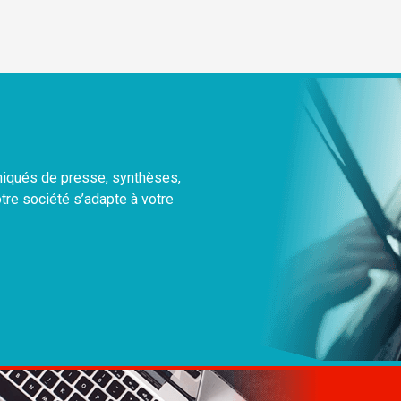
uniqués de presse, synthèses,
otre société s’adapte à votre