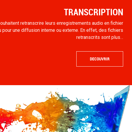
TRANSCRIPTION
ouhaitent retranscrire leurs enregistrements audio en fichier
 pour une diffusion interne ou externe. En effet, des fichiers
retranscrits sont plus…
DECOUVRIR