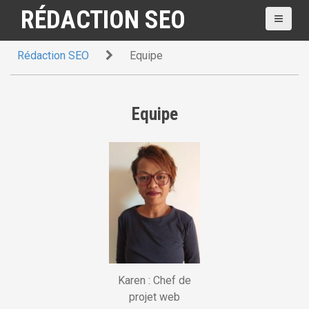
A
RÉDACTION SEO
l
l
Rédaction SEO
Equipe
e
r
a
u
Equipe
c
o
n
t
e
n
u
p
r
i
Karen : Chef de
n
projet web
c