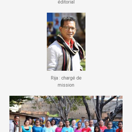
éditorial
i
p
a
l
Rija : chargé de
mission