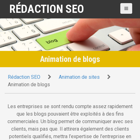
A
RÉDACTION SEO
l
l
e
r
a
u
c
Animation de blogs
o
n
Rédaction SEO
Animation de sites
t
Animation de blogs
e
n
u
Les entreprises se sont rendu compte assez rapidement
p
que les blogs pouvaient être exploités à des fins
r
commerciales. Un blog permet de communiquer avec ses
i
clients, mais pas que. Il attirera également des clients
n
potentiels qualifiés, mettra l’expertise de l’entreprise en
c