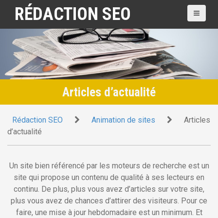
A
RÉDACTION SEO
l
l
e
r
a
u
c
Articles d’actualité
o
n
Rédaction SEO
Animation de sites
Articles
t
d’actualité
e
n
u
Un site bien référencé par les moteurs de recherche est un
p
site qui propose un contenu de qualité à ses lecteurs en
r
continu. De plus, plus vous avez d’articles sur votre site,
i
plus vous avez de chances d’attirer des visiteurs. Pour ce
n
faire, une mise à jour hebdomadaire est un minimum. Et
c