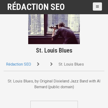
A
RÉDACTION SEO
l
l
e
r
a
u
c
o
St. Louis Blues
n
t
Rédaction SEO
St. Louis Blues
e
n
u
St. Louis Blues, by Original Dixieland Jazz Band with Al
p
Bernard (public domain)
r
i
n
c
NOUS CONTACTER