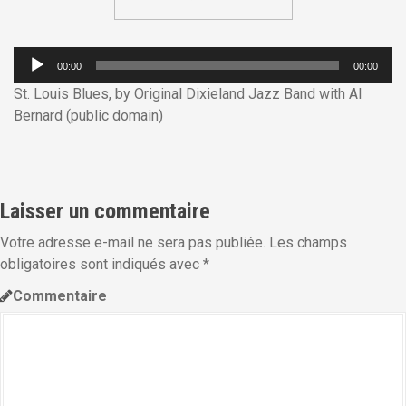
i
p
L
a
00:00
00:00
e
l
St. Louis Blues, by Original Dixieland Jazz Band with Al
c
Bernard (public domain)
t
e
u
r
Laisser un commentaire
a
u
Votre adresse e-mail ne sera pas publiée.
Les champs
d
obligatoires sont indiqués avec
*
i
o
Commentaire