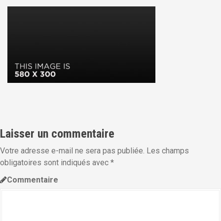
i
p
a
l
Laisser un commentaire
Votre adresse e-mail ne sera pas publiée.
Les champs
obligatoires sont indiqués avec
*
Commentaire