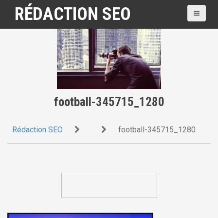
A
RÉDACTION SEO
l
l
e
r
a
u
c
o
football-345715_1280
n
t
Rédaction SEO
football-345715_1280
e
n
u
p
r
NOUS CONTACTER
i
n
c